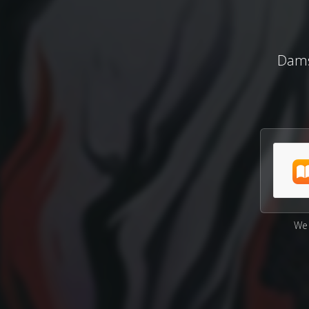
Dams
We 