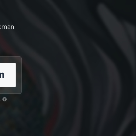
Roman
.
?